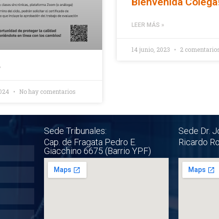
Bienvenida Colega
LEER MÁS »
14 junio, 2023
2 comentario
»
2024
No hay comentarios
Sede Tribunales:
Sede Dr. J
Cap. de Fragata Pedro E.
Ricardo R
Giacchino 6675 (Barrio YPF)