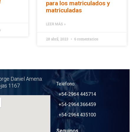
!
para los matriculados y
matriculadas
LEER MÁS »
s
28 abril, 2023
6 comentarios
orge Daniel Amena:
Teléfono:
ojas 1167
+54-2964 445714
+54-2964 366459
+54-2964 435100
Seguinos